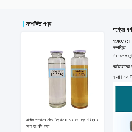
সম্পর্কিত পণ্য
পণ্যের বর্ণ
12KV CT এব
সম্পত্তি
দ্বি-কম্পোনে
প্রতিরোধের চম
মাঝারি এবং 
এপিজি পদ্ধতির সাথে বৈদ্যুতিক নিরোধক জন্য পরিষ্কার
তরল ইপোক্সি রজন