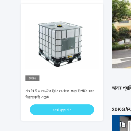
ভিডিও
আমার প্যাক
মাঝারি উচ্চ ভোল্টেজ ট্রান্সফরমারের জন্য ইপোক্সি রজন
নিরাময়কারী এজেন্ট
20KG/P
সেরা মূল্য পান