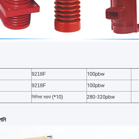
100pbw
9218F
100pbw
9218F
সিলিকা ময়দা (*10)
280-320pbw
ানি