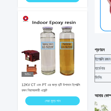
প্রণয়ন
ইপোক্সি রজন
হার্ডেনার
ভিডিও
ফিলিং
12KV CT এবং PT এর জন্য দুটি উপাদান ইপোক্সি
রজন নিরাময়কারী এজেন্ট
আমার কোম্প
সেরা মূল্য পান