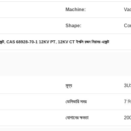
Machine:
Va
Shape:
Com
,
,
েন্ট
CAS 68928-70-1 12KV PT
12KV CT ইপক্সি রজন নিরাময় এজেন্ট
মূল্য
3U
ডেলিভারি সময়
7 দি
যোগানের ক্ষমতা
200