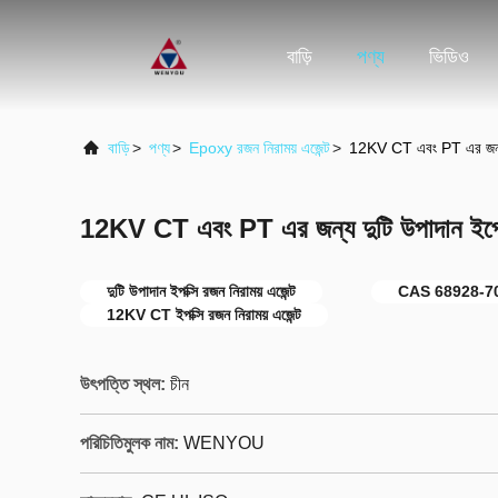
বাড়ি
পণ্য
ভিডিও
বাড়ি
>
পণ্য
>
Epoxy রজন নিরাময় এজেন্ট
>
12KV CT এবং PT এর জন্য দু
12KV CT এবং PT এর জন্য দুটি উপাদান ইপোক্স
দুটি উপাদান ইপক্সি রজন নিরাময় এজেন্ট
CAS 68928-7
12KV CT ইপক্সি রজন নিরাময় এজেন্ট
উৎপত্তি স্থল:
চীন
পরিচিতিমুলক নাম:
WENYOU