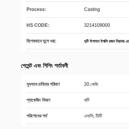
Process:
Casting
HS CODE:
3214109000
বিশেষভাবে তুলে ধরা:
দুটি উপাদান ইপক্সি রজন নিরাময় এজ
পেমেন্ট এবং শিপিং শর্তাবলী
ন্যূনতম চাহিদার পরিমাণ
20 কেজি
প্যাকেজিং বিবরণ
বাটি
পরিশোধের শর্ত
এল/সি, টি/টি