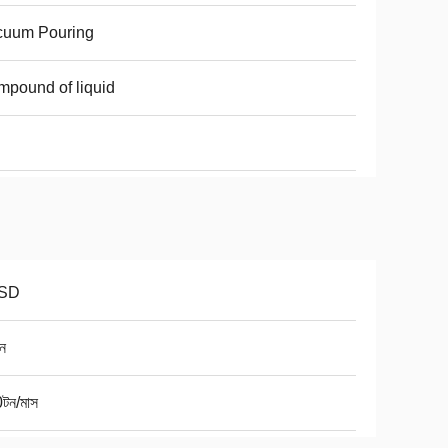
cuum Pouring
pound of liquid
SD
ন
টন/মাস