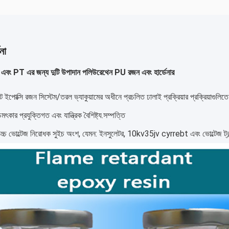
না
ং PT এর জন্য দুটি উপাদান পলিউরেথেন PU রজন এবং হার্ডেনার
ন্ট ইপোক্সি রজন সিস্টেম/তরল ভ্যাকুয়ামের অধীনে প্রচলিত ঢালাই প্রক্রিয়ার প্রক্রিয়াগ
ৎকার প্রযুক্তিগত এবং যান্ত্রিক বৈশিষ্ট্য.সম্পত্তি
উচ্চ ভোল্টেজ নিরোধক সুইচ অংশ, যেমন: ইনসুলেটর, 10kv35jv cyrrebt এবং ভোল্টেজ ট্রান