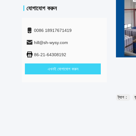
যোগাযোগ করুন
0086 18917671419
hill@sh-wysy.com
86-21-64308192
এখনই যোগাযোগ করুন
ট্যাগ：
স