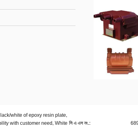
ack/white of epoxy resin plate,
bility with customer need, White
সি এ এস নং.:
68