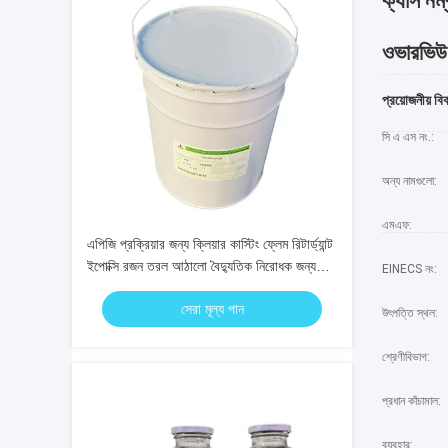
ক্যাস নম
ওভারভিউ
প্রয়োজনীয় বি
সি এ এস নং.:
অন্য নামগুলো:
এমএফ:
এপিজি প্রক্রিয়ার জন্য ক্লিয়ার কাস্টিং ফ্লেম রিটার্ড্যান্ট
ইপোক্সি রজন তরল আঠালো বৈদ্যুতিক নিরোধক জন্য
EINECS নং:
TG 115-128 সহ
সেরা মূল্য পান
উৎপত্তি স্থল:
শ্রেণীবিভাগ:
প্রধান কাঁচামাল:
ব্যবহার: