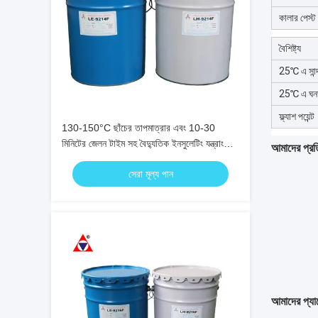
কালার পেস্ট
বৈশিষ্ট্য
25℃ এ সান্দ
25℃ এ ঘন
ফ্ল্যাশ পয়েন্ট
130-150°C ছাঁচের তাপমাত্রার এবং 10-30
মিনিটের জেলন টাইম সহ বৈদ্যুতিক ইনসুলেটিং যন্ত্রাংশের
আমাদের প্রতি
জন্য শিখা প্রতিরোধক APG ইপোক্সি রেজিন
সেরা মূল্য পান