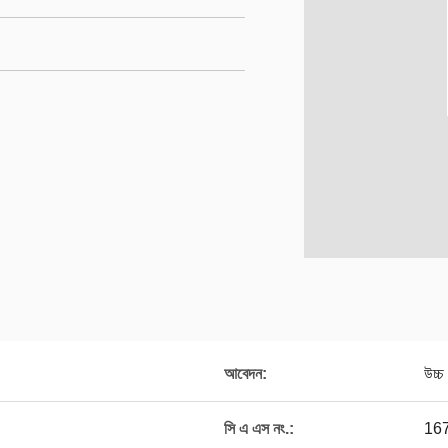
আবেদন:
উচ্চ
সি এ এস নং.:
16