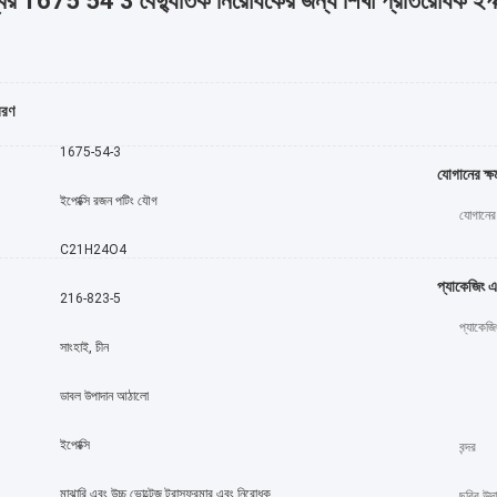
্বর 1675 54 3 বৈদ্যুতিক নিরোধকের জন্য শিখা প্রতিরোধক ইপক
বরণ
1675-54-3
যোগানের ক্ষ
ইপোক্সি রজন পটিং যৌগ
যোগানের 
C21H24O4
প্যাকেজিং 
216-823-5
প্যাকেজি
সাংহাই, চীন
ডাবল উপাদান আঠালো
ইপোক্সি
বন্দর
মাঝারি এবং উচ্চ ভোল্টেজ ট্রান্সফরমার এবং নিরোধক
ছবির উদ