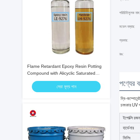
পরিচিতিমুলক নাম
মডেল নম্বার:
প্রকার:
রঙ:
Flame Retardant Epoxy Resin Potting
Compound with Alicyclic Saturated
Structure Light Yellow Color and
পণ্যের বর
সেরা মূল্য পান
Excellent Environmental Performance
দ্বি-কম্পোনেন
চমৎকার UV প্
ইপোক্সি রজন
হার্ডেনার
ফিলিং