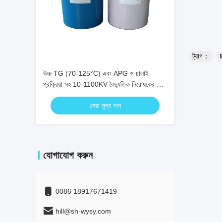
উচ্চ TG (70-125°C) এবং APG ও ঢালাই
প্রক্রিয়া সহ 10-1100KV বৈদ্যুতিক নিরোধকের জন্য
শিখা প্রতিরোধক ইপোক্সি রজন
সেরা মূল্য পান
যোগাযোগ করুন
0086 18917671419
hill@sh-wysy.com