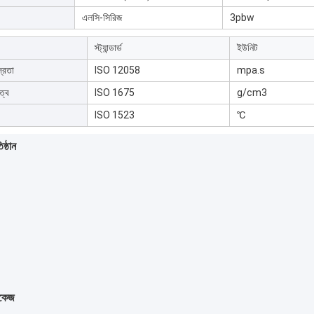
এলসি-সিরিজ
3pbw
স্ট্যান্ডার্ড
ইউনিট
্রতা
ISO 12058
mpa.s
ত্ব
ISO 1675
g/cm3
ISO 1523
℃
ষ্ঠান