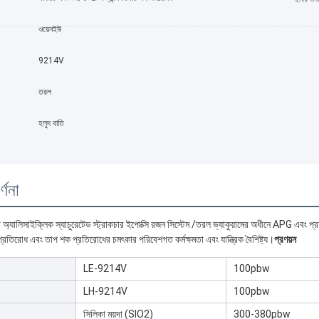
:
ওয়েনইউ
9214V
তরল
হলুদ বাতি
্ণনা
্ট অ্যালিসাইক্লিক স্যাচুরেটেড স্ট্রাকচার ইপোক্সি রজন সিস্টেম /তরল ভ্যাকুয়ামের অধীনে APG এবং প্রচ
রতিরোধ এবং তাপ শক প্রতিরোধের চমৎকার পরিবেশগত কর্মক্ষমতা এবং যান্ত্রিক বৈশিষ্ট্য।
প্রণয়ন
LE-9214V
100pbw
LH-9214V
100pbw
সিলিকা ময়দা (SIO2)
300-380pbw