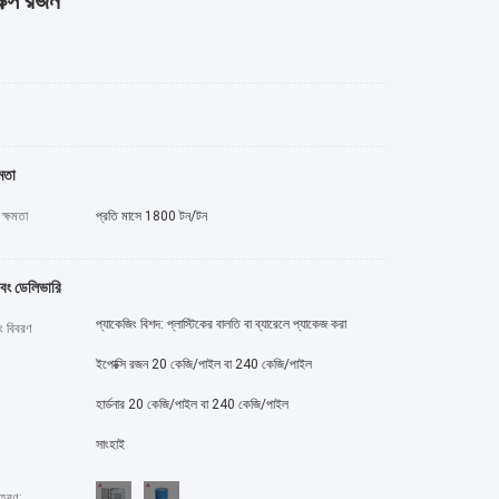
্সি রজন
মতা
ক্ষমতা
প্রতি মাসে 1800 টন/টন
এবং ডেলিভারি
প্যাকেজিং বিশদ: প্লাস্টিকের বালতি বা ব্যারেলে প্যাকেজ করা
ং বিবরণ
ইপোক্সি রজন 20 কেজি/পাইল বা 240 কেজি/পাইল
হার্ডনার 20 কেজি/পাইল বা 240 কেজি/পাইল
সাংহাই
াহরণ: