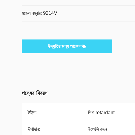
মডেল নম্বার:
9214V
উদ্ধৃতির জন্য আবেদন
পণ্যের বিবরণ
টাইপ:
শিখা retardant
উপাদান:
ইপোক্সি রজন