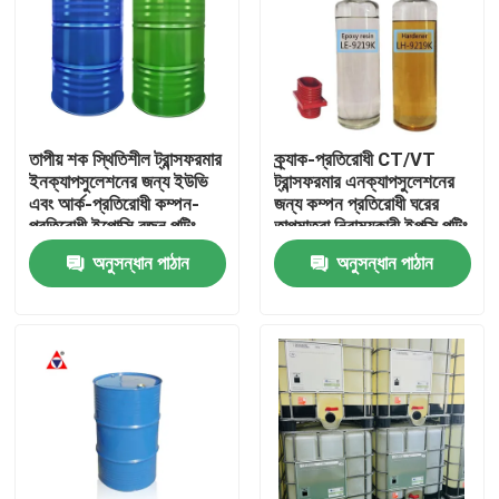
তাপীয় শক স্থিতিশীল ট্রান্সফরমার
ক্র্যাক-প্রতিরোধী CT/VT
ইনক্যাপসুলেশনের জন্য ইউভি
ট্রান্সফরমার এনক্যাপসুলেশনের
এবং আর্ক-প্রতিরোধী কম্পন-
জন্য কম্পন প্রতিরোধী ঘরের
প্রতিরোধী ইপোক্সি রজন পটিং
তাপমাত্রা নিরাময়কারী ইপক্সি পটিং
যৌগ
যৌগ
অনুসন্ধান পাঠান
অনুসন্ধান পাঠান
বাড়ি
পণ্য
ভিডিও