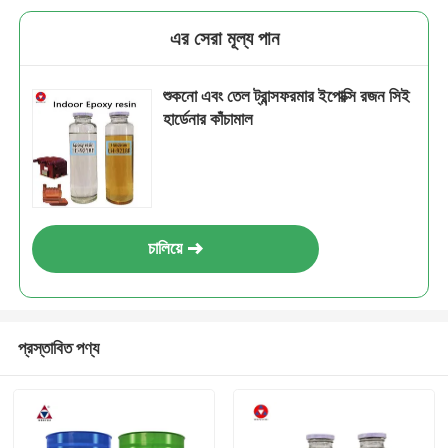
এর সেরা মূল্য পান
শুকনো এবং তেল ট্রান্সফরমার ইপোক্সি রজন সিই
হার্ডেনার কাঁচামাল
চালিয়ে
প্রস্তাবিত পণ্য