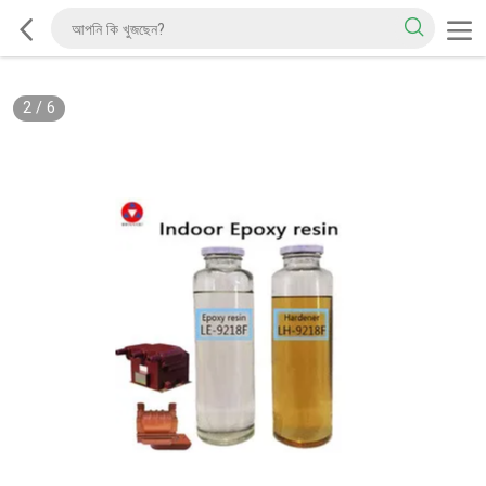
2
/
6