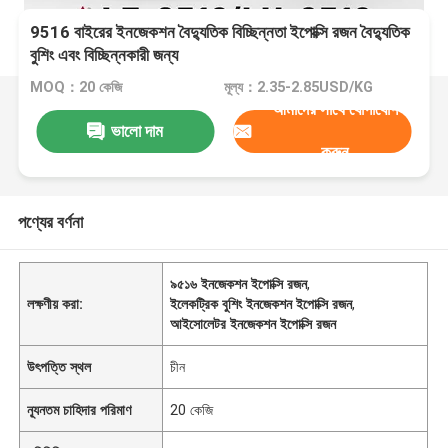
9516 বাইরের ইনজেকশন বৈদ্যুতিক বিচ্ছিন্নতা ইপোক্সি রজন বৈদ্যুতিক
বুশিং এবং বিচ্ছিন্নকারী জন্য
MOQ：20 কেজি
মূল্য：2.35-2.85USD/KG
আমাদের সাথে যোগাযোগ
ভালো দাম
করুন
পণ্যের বর্ণনা
৯৫১৬ ইনজেকশন ইপোক্সি রজন
,
লক্ষণীয় করা:
ইলেকট্রিক বুশিং ইনজেকশন ইপোক্সি রজন
,
আইসোলেটর ইনজেকশন ইপোক্সি রজন
উৎপত্তি স্থল
চীন
ন্যূনতম চাহিদার পরিমাণ
20 কেজি