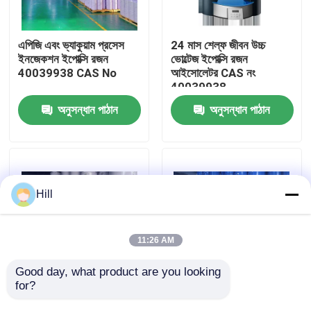
ভিআর শো
এপিজি এবং ভ্যাকুয়াম প্রসেস
24 মাস শেল্ফ জীবন উচ্চ
ইনজেকশন ইপোক্সি রজন
ভোল্টেজ ইপোক্সি রজন
40039938 CAS No
আইসোলেটর CAS নং
আমাদের সম্পর্কে
40039938
অনুসন্ধান পাঠান
অনুসন্ধান পাঠান
কারখানা ভ্রমণ
মান নিয়ন্ত্রণ
Hill
আমাদের সাথে যোগাযোগ
11:26 AM
ব্লগ
Good day, what product are you looking 
for?
শ্রেণীবিভাগ সিটি পিটি ইনসুলেটর
ইন্ডাস্ট্রিয়াল গ্রেড
বুশিং সেন্সর ইনজেকশন ইপোক্সি
ইলেকট্রিক্যাল আইসোলেটিং
উদ্ধৃতির জন্য আবেদন