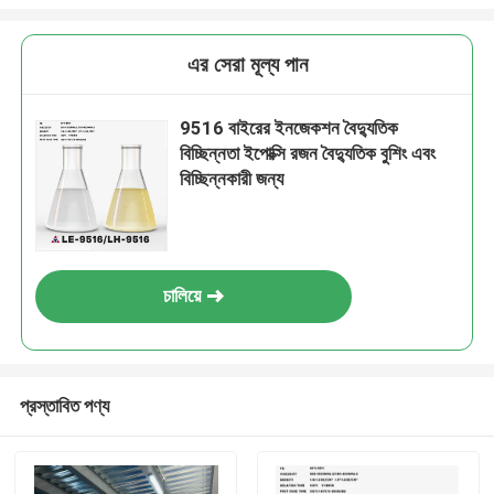
এর সেরা মূল্য পান
9516 বাইরের ইনজেকশন বৈদ্যুতিক
বিচ্ছিন্নতা ইপোক্সি রজন বৈদ্যুতিক বুশিং এবং
বিচ্ছিন্নকারী জন্য
চালিয়ে
প্রস্তাবিত পণ্য