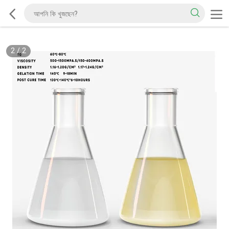
2
/
2