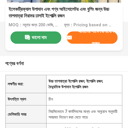
ইলেকট্রিক্যাল উপাদান এবং পণ্য আইসোলেটর এবং বুশিং জন্য উচ্চ
তাপমাত্রা নিরাময় ঢালাই ইপোক্সি রজন
MOQ：নমুনার জন্য 200 কেজি, দ্রুত ডেলিভারি সময়ের সাথে প্রতিটি পরিমাণের জন্য বাল্ক অর্ডার স্বাগত জানাই
মূল্য：Pricing based on different products and according to the marketing
আমাদের সাথে যোগাযোগ
ভালো দাম
করুন
পণ্যের বর্ণনা
উচ্চ তাপমাত্রা ইপোক্সি রজন
,
ইপোক্সি রজন
,
লক্ষণীয় করা:
বৈদ্যুতিক উপাদান ইপোক্সি রজন
উৎপত্তি স্থল
চীন
নিয়মিতভাবে 7 কার্যদিবসের মধ্যে এবং অনুরোধ অনুযায়ী
ডেলিভারি সময়
সময়মত বিতরণ করা যেতে পারে