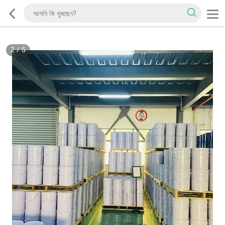
2
/
5