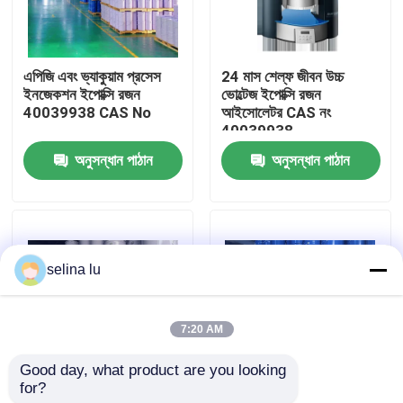
ভিআর শো
এপিজি এবং ভ্যাকুয়াম প্রসেস
24 মাস শেল্ফ জীবন উচ্চ
ইনজেকশন ইপোক্সি রজন
ভোল্টেজ ইপোক্সি রজন
আমাদের সম্পর্কে
40039938 CAS No
আইসোলেটর CAS নং
40039938
অনুসন্ধান পাঠান
অনুসন্ধান পাঠান
কারখানা ভ্রমণ
মান নিয়ন্ত্রণ
selina lu
আমাদের সাথে যোগাযোগ
7:20 AM
ব্লগ
Good day, what product are you looking 
for?
শ্রেণীবিভাগ সিটি পিটি ইনসুলেটর
ইন্ডাস্ট্রিয়াল গ্রেড
উদ্ধৃতির জন্য আবেদন